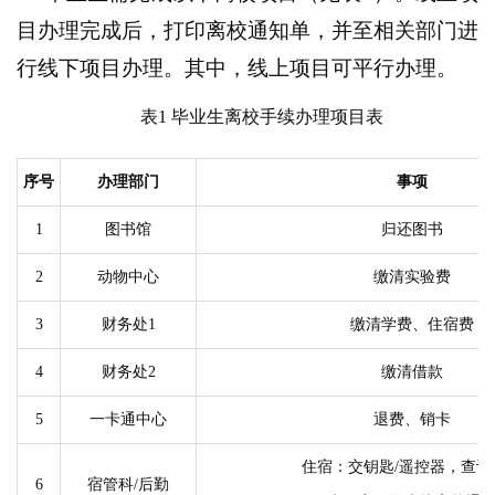
目办理完成后，打印离校通知单，并至相关部门进
行线下项目办理。其中，线上项目可平行办理。
表
1
毕业生离校手续办理项目表
序号
办理部门
事项
1
图书馆
归还图书
2
动物中心
缴清实验费
3
财务处
1
缴清学费、住宿费
4
财务处
2
缴清借款
5
一卡通中心
退费、销卡
住宿：交钥匙
/遥控器，查设
6
宿管科
/后勤