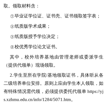
取。领取材料含：
毕业证学位证、证书壳、证书领取签字表；
①
纸质版学术成果
；
②
纸质版授予学位
决定；
③
校优秀学位论文证书
。
④
其中，校外培养基地由管理老师或委派学生
（提供代领单）现场领取。
2.
学生
至所在学院
/
基地领取证书
，
具体听从
各
二级
培养单位
安排。原则上应由学生本人领取，如
有特殊情况需代领，必须提供委托代领单
https://yj
s.xzhmu.edu.cn/info/1284/5071.htm
。