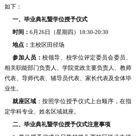
如下：
一、
毕业典礼暨学位授予
仪式
时间：
6
月
2
6
日
（星期
四
）
1
8
:
3
0-20
:
3
0
地点：
主校区田径场
参加人员：
校领导、校学位评定委员会委员、
相关职能部门负责人、学院党政主要负责人、教师
代表、导师代表、辅导员代表、家长代表及全体毕
业生。
就座区域
：按照学位授予仪式上台顺序，在指
定学科专业、姓名区域就座。
二
、
毕业典礼
暨
学位授予仪式
注意事项