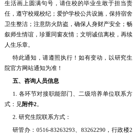
生活画上圆满句号，请住校的毕业生敢于担当责
任，遵守校规校纪；
爱护学校公共设施，保持宿舍
卫生整洁
；注意防火防盗，确保人身财产安全；畅
叙师生情谊，珍重同窗友情；文明诚信离校，再续
人生乐章。
特此通知，请遵照执行！如有变动，以研究生
院官方网站通知为准！
五
、咨询人员信息
1.
各环节对接
职能部门、
二级
培养单位联系方
式：见
附件
2
。
2.
研究生院联系方式：
研管办：
0516-83263293
、
83262290
，行政楼
2