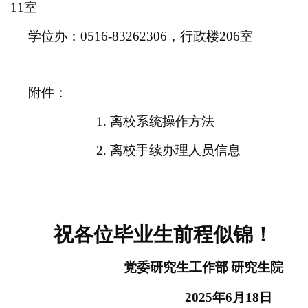
11
室
学位办：
0516
-
83262306
，行政楼
206
室
附件：
1.
离校系统操作方法
2.
离校手续办理人员信息
祝各位毕业生前程似锦！
党委研究生工作部
研究生院
20
2
5
年
6
月
1
8
日