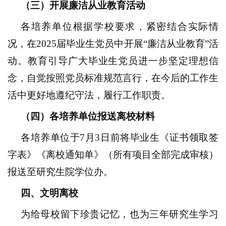
（三）开展廉洁从业教育活动
各培养单位根据学校要求，紧密结合实际情
况，在
202
5
届毕业生党员中开展
“廉洁从业教育”活
动。教育引导广大毕业生党员进一步坚定理想信
念，自觉按照党员标准规范言行，在今后的工作生
活中更好地遵纪守法，履行工作职责。
（
四
）各培养单位报送离校材料
各培养单位于
7
月
3
日前将毕业生
《
证书领取签
字表
》
《离校通知单》（所有项目全部完成
审核
）
报送至研究生院
学位办
。
四
、
文明离校
为给母校留下珍贵记忆，也为
三
年研究生学习