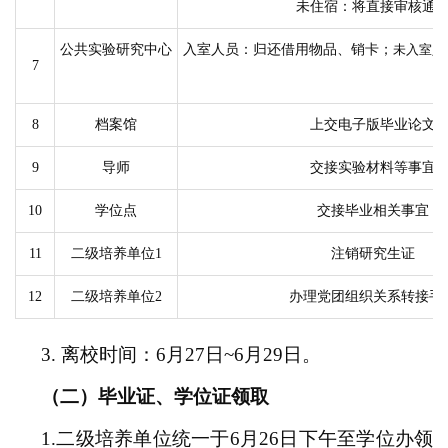
未住宿：将直接审核通
公共实验研究中心
入室人员：归还借用物品、销卡；
未入室人
7
8
档案馆
上交电子版毕业论文
9
导师
交接实验材料等事宜
10
学位点
交接毕业相关事宜
11
二级培养单位
1
注销研究生证
1
2
二级培养单位
2
办理党团组织关系转接手
3.
离校时间：
6
月
27
日
~
6
月
29
日
。
（
二
）
毕业证、学位证领取
1.
二级培养单位统一于
6
月
26
日下午至学位办领