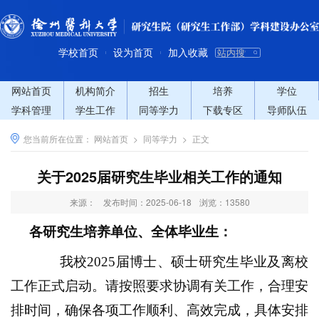
学校首页
设为首页
加入收藏
|
|
网站首页
机构简介
招生
培养
学位
学科管理
学生工作
同等学力
下载专区
导师队伍
您当前所在位置：
网站首页
>
同等学力
>
正文
​关于2025届研究生毕业相关工作的通知
来源：
发布时间：2025-06-18
浏览：
13580
各研究生培养
单位
、全体毕业生：
我校
20
2
5
届博士、硕士研究生毕业及离校
工作正式启动。请按照要求协调有关工作，合理安
排时间，确保各项工作顺利、高效完成，具体安排