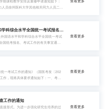
查看更多
将本学期课程教学安排及重修申请通知如下：
同力人员徐州医科大学其他相关同力人员二、
学力教学以线下教学为主，请相关授课教
进行上课，按时完成签到、作业、测试、
关于做好2026年同等学力人员申请硕士学位外国语水平和学科综合水平全国统一考试报名、考试工作的通知
查看更多
位外国语水平和学科综合水平全国统一考试
学力全国统考报名、考试工作的有关事宜通知
同力人员以及之前没有进行现场信息采集的
月2日，同力学员请登录“全国同等学力人员申
查看更多
语统一考试工作的通知》（国医考发〔202
考试工作，现将具体要求通知如下：一、考试
的在职申请临床医学博士专业学位研究生三、考
人管理-等级考试管理-在职专博国家英语统
检查工作的通知
查看更多
直接形式。为进一步强化研究生培养的过