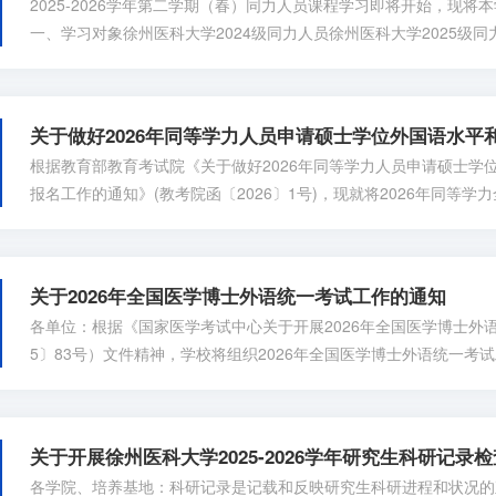
2025-2026学年第二学期（春）同力人员课程学习即将开始，现
一、学习对象徐州医科大学2024级同力人员徐州医科大学2025级
本学期课程安排具体课表详见附件1、2。三、授课形式本学期同等
师、教研室做好教学准备。四、学习要求请相关同力人员按课表要求
考试等授课教师安...
根据教育部教育考试院《关于做好2026年同等学力人员申请硕士学
报名工作的通知》(教考院函〔2026〕1号)，现就将2026年同等
如下：一、考前信息采集工作（一）信息采集对象2025年新入学的
同力人员。（二）信息采集流程1.学位申请：即日起至- 2026年3
请硕士学位管...
关于2026年全国医学博士外语统一考试工作的通知
各单位：根据《国家医学考试中心关于开展2026年全国医学博士外
5〕83号）文件精神，学校将组织2026年全国医学博士外语统一
时间2026年3月14日8:30-11:30二、考试对象我校已正式录取
试流程1.报名：12月25日前登录研究生信息管理系统完成报名（个
考-申请）2.缴费...
关于开展徐州医科大学2025-2026学年研究生科研记录
各学院、培养基地：科研记录是记载和反映研究生科研进程和状况的