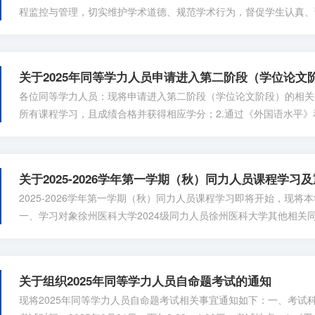
程监控与管理，切实维护学术道德、规范学术行为，督促学生认真、诚信
6 学年研究生科研记录检查工作。现将有关事项通知如下：一、检查时
对象1.2024级博士研究生（包括全日制和在职专博）；2.2024级全
究生；4.2026...
关于2025年同等学力人员申请进入第二阶段（学位论文
各位同等学力人员：现将申请进入第二阶段（学位论文阶段）的相关
所有课程学习，且成绩合格并获得相应学分；2.通过《外国语水平
题考试。二、申请流程1.学员提前联系相应学院、学科、带教导师
国同等学力人员申请硕士学位管理工作信息平台专业相符。导师信息
（仅供参考），...
关于2025-2026学年第一学期（秋）同力人员课程学习
2025-2026学年第一学期（秋）同力人员课程学习即将开始，现
一、学习对象徐州医科大学2024级同力人员徐州医科大学其他相关
附件1。三、授课形式本学期同等学力教学以线下教学为主，请相关
要求请相关同力人员按课表要求进行上课，按时完成签到、作业、测
五、重修人员申...
关于组织2025年同等学力人员自命题考试的通知
现将2025年同等学力人员自命题考试相关事宜通知如下：一、考试科