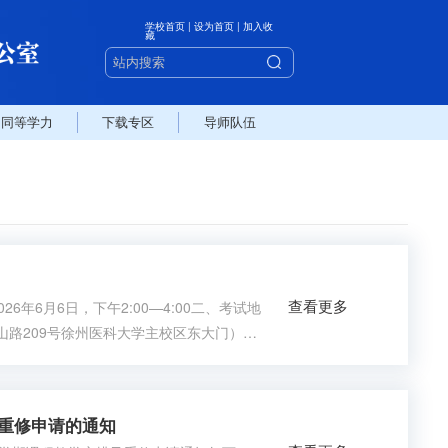
学校首页
|
设为首页
|
加入收
藏
同等学力
下载专区
导师队伍
查看更多
年6月6日，下午2:00—4:00二、考试地
铜山路209号徐州医科大学主校区东大门）
，并且已完成学校课程学习。四、考试科
八版）李晓松主编，人民卫生出版社，201
及重修申请的通知