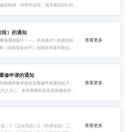
科研。经研究决定，现开展2025-202
间即日起至2025年12月26日。二、检查
日制硕士研究生；3.2024级非全日制硕士研
阶段）的通知
查看更多
事项通知如下：一、申请条件1.完成学校
》和《学科综合水平》全国统考或学校自命
，所选学科必须与研究生信息管理系统和全
可参考研究生院官网导师队伍-导师风采
及重修申请的通知
查看更多
将本学期课程教学安排及重修申请通知如下：
同力人员二、本学期课程安排具体课表详见
授课教师、教研室做好教学准备。四、学习
试、考试等授课教师安排的教学环节。
查看更多
目：1.《卫生综合》2.《药学综合》二、