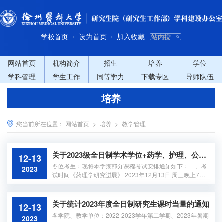
学校首页
设为首页
加入收藏
|
|
网站首页
机构简介
招生
培养
学位
学科管理
学生工作
同等学力
下载专区
导师队伍
培养
您当前所在位置：
网站首页
>
培养
>
教学管理
关于2023级全日制学术学位+药学、护理、公共卫生专业学位研究生课程考试的通知
12-13
各位考生：现将本学期部分课程考试安排通知如下：一、考
2023
试时间《药理学研究进展》 2023年12月13日 周三晚上7：0
0-9：00《细胞生物学》 2023年12月14日 周四晚上7：00-
9：00《硕士英语》 2023年12月21日 周四晚上7：00-9：0
0《临床诊断逻辑》 2023年12月22日 周五下午2：30-4：3
关于统计2023年度全日制研究生课时当量的通知
12-13
0《医学统计学（理论）》 2023年12月27日 周三晚上7：00
各学院、教学单位：2022-2023学年第二学期、2023年暑期
2023
-9：00《医学英语术语学》 2023年12月28日 周四晚上7：0