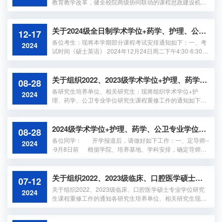
教育教学改革，健全校院两级协同联动的课程思政建设机
要》等文件为指导，构建具有“前沿...
制，根据《徐州医科大学进一步推进课程思政建设工作方
案》（徐医大委字〔2024〕29号）文件要求，经研究，决定
在学院（部）、附属医院、临床学院等各教学单位成立院级
关于2024级全日制学术学位+药学、护理、公共卫生专业学位 研究生课程考试的通知
12-17
课程思政教学研究分中心。现将有关事项通知如下：一、成
各位考生：现将本学期部分课程考试安排通知如下：一、考
2024
立目的各教学单位设立课程思政教学研究分中心，构建校—
试时间《硕士英语》 2024年12月24日周二下午4:30-6:30
院—基层教学组织—教师四级联动的课程...
《临床诊断逻辑》2024年12月27日周五上午8:15-10:15
《细胞生物学》2024年12月31日周二下午4:30-6:00《医学
英文文献阅读》2025年1月2日周四上午9:50—11:50《药理
关于组织2022、2023级学术学位+护理、药学、公卫专业学位研究生课程重修工作的通知
08-28
学研究进展》2025年1月3日周五上午8:30-10:30《医学英语
各研究生培养单位、相关研究生：现将组织学术学位+护
2024
术语学》2025年1月6日周一下午2:30-4:30《医学分子生物
理、药学、公卫专业学位研究生课程重修工作的通知如下：
学（含实验）》2025年1月8日周三上午8:30-10:...
一、重修申请对象 2022、2023级及之前相关课程成绩不合
格（即未获得学分）的学术学位+护理、药学、公卫专业学
位研究生。二、申请流程研究生登录管理信息系统查询课程
2024级学术学位+护理、药学、公卫专业学位研究生、博士研究生开学工作安排
08-28
成绩，根据20234级学术学位+护理、药学、公卫专业学位研
各位同学： 开学报道后，请做好如下工作：一、定导师--
2024
究生课程表（附件1），申请重修课程后，学院管理老师审
-9月8日前 根据学院、培养基地、学科安排，确定导师。
核通过（流程详见附件2）。三、申请时间9...
二、制定培养计划、选课---9月2日-9月8日 （一）研究生
选课请及时与导师或学科负责老师联系，参照附件1，完成
个人培养计划制定和选课事宜，9月8日前导师、学院完成审
关于组织2022、2023级临床、口腔医学硕士专业学位研究生课程重修工作的通知
07-12
核，并打印培养计划（培养管理-培养计划查询-打印）和选
关于组织2022、2023级临床、口腔医学硕士专业学位研究
2024
课计划（培养管理-选课结果查询-导出数据-编辑内容，只保
生课程重修工作的通知各研究生培养单位、相关研究生现将
留课程编码、课程名称、...
组织2022、2023级临床、口腔医学硕士专业学位研究生课
程重修工作的通知如下：一、重修申请对象2022、2023级