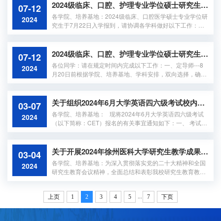
及之前相关课程成绩不合格（即未获得学分）的临床、口腔
2024级临床、口腔、护理专业学位硕士研究生开学学院工作安排
07-12
医学硕士专业学位研究生。二、申请流程研究生登录管理信
各学院、培养基地：2024级临床、口腔医学硕士专业学位研
2024
息系统查询课程成绩，根据2024级临床、口腔医学硕士专业
究生于7月22日入学报到，请协调各学科做好以下工作：
学位研究生课程表（附件1），申请重修课程...
一、确定导师带教（一）带教条件请根据《徐州医科大学研
究生指导教师带教实施细则》（徐医大研字〔2023〕7号）
文件要求（附件1），确定导师带教名单（包括一导、二
2024级临床、口腔、护理专业学位硕士研究生开学学生工作安排
07-12
导）。特别强调：申请带教临床、口腔医学硕士专业学位研
各位同学：请在规定时间内完成以下工作：一、定导师---8
2024
究生，除具有我校硕导资格外，应同时满足以下条件：1.年
月20日前根据学院、培养基地、学科安排，双向选择，确定
龄：1967年1月1日后出生（少数特殊情况由相...
导师。二、制定培养计划、选课---7月26日前请及时与导师
或学科负责老师联系，根据培养方案， 7月26日前完成个人
培养计划制定和选课事宜。特别提醒：培养计划制定后必须
关于组织2024年6月大学英语四六级考试校内预报名工作的通知
03-07
进行选课，这是两项不同的工作！！！研究生培养计划和选
各学院、培养基地： 现将2024年6月大学英语四六级考试
2024
课计划一经制定，一般不予变更。因特殊原因需要改选课
（以下简称：CET）报名的有关事宜通知如下：一、 考试时
程，应在8月2日前，填写《徐州医科大...
间 本学期CET考试定于2024年6月中旬举行。二、 报名对
象 徐州医科大学全日制在校研究生.三、报名资格（一）四
级成绩＜425分者，只能报名四级考试。（二）四级成绩≥42
关于开展2024年徐州医科大学研究生教学成果奖评选工作的预通知
03-04
5分者，方可报名六级考试。（三）原则上六级已经通过者
各学院、培养基地：为深入贯彻落实党的二十大精神和全国
2024
不允许报名。四、 报名办法 本次报名分校内预报名和CET
研究生教育会议精神，全面总结和表彰我校研究生教育教学
国家网上正式报名两个步骤，仅进...
改革取得的成绩，落实立德树人根本任务，激励研究生教育
工作者积极开展教育教学研究，推进研究生培养质量稳步提
...
上页
1
2
3
4
5
7
下页
升，做好新一轮省级教学成果奖推荐的准备工作，经研究决
定开展2024年徐州医科大学研究生教学成果奖评选工作，现
将有关事项通知如下：一、申报范围主要包括在研究生培养