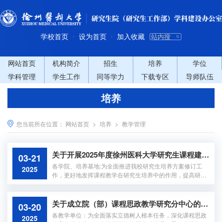
学校首页
设为首页
加入收藏
|
|
网站首页
机构简介
招生
培养
学位
学科管理
学生工作
同等学力
下载专区
导师队伍
培养
您当前所在位置：
网站首页
>
培养
>
教学管理
关于开展2025年度徐州医科大学研究生课程建设的通知
03-21
各学院、培养基地:为全面推进我校研究生培养方案修订工
2025
作，更好地发挥课程教学在研究生培养中的作用，提高研究
生培养质量，学校拟开展2025年度研究生课程建设工作，以
达到“优化研究生课程体系、深化研究生课程教学改革、全面
提升研究生培养质量”的目的。具体要求如下：一、总体目标
关于成立院（部）课程思政教学研究分中心的通知
03-20
以《国务院办公厅关于加快医学教育创新发展的指导意见》
各教学单位：为全面落实立德树人根本任务，深化课程思政
2025
《研究生核心课程指南》《高等学校课程思政建设指导纲